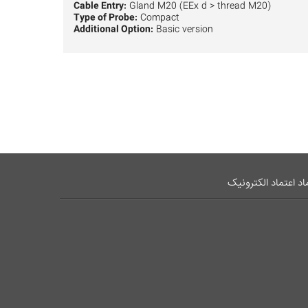
Cable Entry:
Gland M20 (EEx d > thread M20)
Type of Probe:
Compact
Additional Option:
Basic version
اد اعتماد الکترونیک