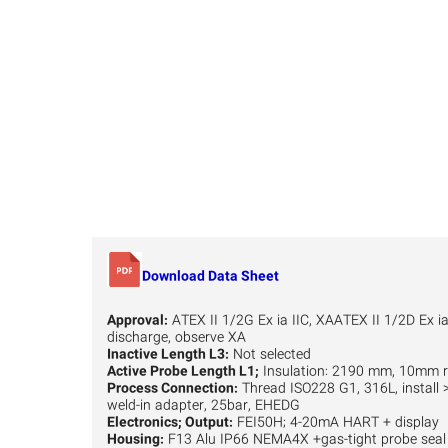
Download Data Sheet
Approval:
ATEX II 1/2G Ex ia IIC, XAATEX II 1/2D Ex ia 
discharge, observe XA
Inactive Length L3:
Not selected
Active Probe Length L1;
Insulation: 2190 mm, 10mm r
Process Connection:
Thread ISO228 G1, 316L, install 
weld-in adapter, 25bar, EHEDG
Electronics; Output:
FEI50H; 4-20mA HART + display
Housing:
F13 Alu IP66 NEMA4X +gas-tight probe seal