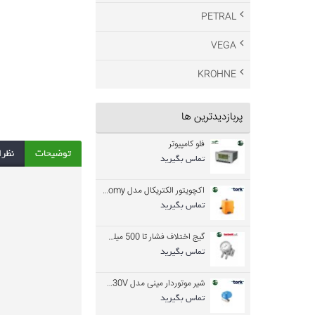
PETRAL
VEGA
KROHNE
پربازدیدترین ها
فلو کامپیوتر
توضیحات
نظرات
تماس بگیرید
اکچویتور الکتریکال مدل REA 60 Economy
تماس بگیرید
گیج اختلاف فشار تا 500 میلی بار
تماس بگیرید
شیر موتوردار مینی مدل RMEA-025-230V
تماس بگیرید