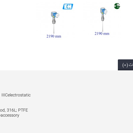
 (0)
IIICelectrostatic
od, 316L; PTFE
>accessory