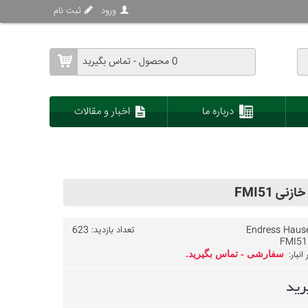
ورود
ثبت نام
0 محصول - تماس بگیرید
درباره ما
اخبار و مقالات
ی FMI51
Endress Haus
تعداد بازدید: 623
FMI51
نبار:
سفارشی - تماس بگیرید.
رید