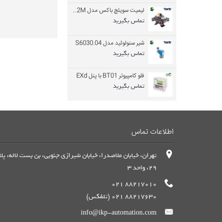
لیمیت سویئچ باکس مدل LS20.2M
تماس بگیرید
شیر سنولوئید مدل S6030.04
تماس بگیرید
فلو کامپیوتر BT01 با پنل EXd
تماس بگیرید
اطلاعات تماس
تهران، خیابان ملاصدرا، خیابان شیرازی جنوبی، بن بست لاله، پل
29، واحد 3
88217010 021
88217630 021 (تلفکس)
info@ikp-automation.com