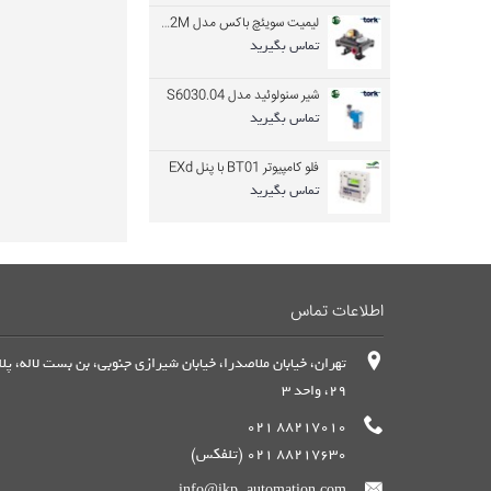
لیمیت سویئچ باکس مدل LS20.2M
تماس بگیرید
شیر سنولوئید مدل S6030.04
تماس بگیرید
فلو کامپیوتر BT01 با پنل EXd
تماس بگیرید
اطلاعات تماس
تهران، خیابان ملاصدرا، خیابان شیرازی جنوبی، بن بست لاله، پل
29، واحد 3
88217010 021
88217630 021 (تلفکس)
info@ikp-automation.com