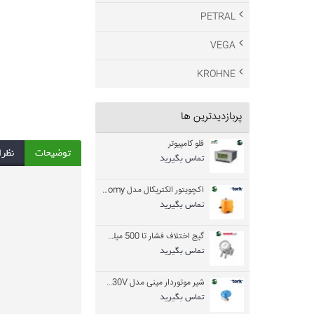
PETRAL
VEGA
KROHNE
پربازدیدترین ها
فلو کامپیوتر
توضیحات
نظرات
تماس بگیرید
اکچویتور الکتریکال مدل REA 60 Economy
تماس بگیرید
گیج اختلاف فشار تا 500 میلی بار
تماس بگیرید
شیر موتوردار مینی مدل RMEA-025-230V
تماس بگیرید