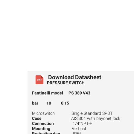
Download Datasheet
PRESSURE SWITCH
Fantinelli model
PS 389 V43
0,15 10 bar
Microswitch Single Standard SPDT
Case
AISI304 with bayonet lock
Connection
1/4"NPT-F
Mounting
Vertical
Protection deg.
IP65