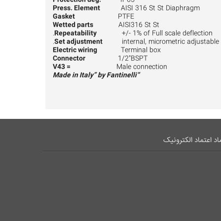
Press. Element
AISI 316 St St Diaphragm
Gasket
PTFE
Wetted parts
AISI316 St St
Repeatability
+/- 1% of Full scale deflection.
Set adjustment
internal, micrometric adjustable.
Electric wiring
Terminal box
Connector
1/2"BSPT
V43 =
Male connection
“Made in Italy” by Fantinelli
اد اعتماد الکترونیک