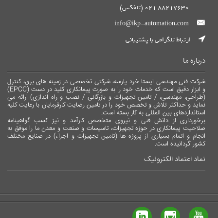
88217630 021 (تلفکس)
info@ikp-automation.com
ارتباط تلگرامی با پشتیبانی
درباره ما
شرکت فنی مهندسی ایستا خرد پارسه، شرکتی تخصصی در زمینه های برق، کنترل
و ابزار دقیق است که خدمات خود را به صورت پیمانکاری کلید در دست (EPCC)
(طراحی، مهندسی، / تامین تجهیزات و بازرگانی / نصب و راه اندازی) ارائه می
نماید و حداکثر تلاش و تخصص خود را در تامین رضایت کارفرمایان با رعایت کلیه
استانداردهای بین المللی به کار بسته است.
برخورداری از دانش فنی و نیروی متخصص کارآمد و نیز کسب گواهینامه
صلاحیت پیمانکاری در حوزه تجهیزات، تاسیسات و صنعت و معدن ما را موفق به
انجام و اتمام بسیاری از پروژه ها (تامین تجهیزات و اجراء) در صنایع مختلف
کشور گردانیده است.
نماد اعتماد الکترونیک