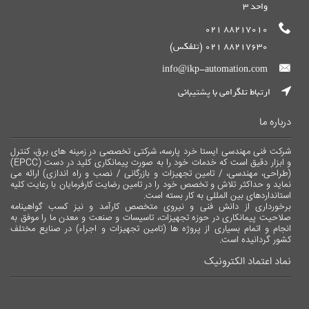
واحد 3
88217010 021
88217630 021 (تلفکس)
info@ikp-automation.com
ارتباط تلگرامی با پشتیبانی
درباره ما
شرکت فنی مهندسی ایستا خرد پارسه، شرکتی تخصصی در زمینه های برق، کنترل
و ابزار دقیق است که خدمات خود را به صورت پیمانکاری کلید در دست (EPCC)
(طراحی، مهندسی، / تامین تجهیزات و بازرگانی / نصب و راه اندازی) ارائه می
نماید و حداکثر تلاش و تخصص خود را در تامین رضایت کارفرمایان با رعایت کلیه
استانداردهای بین المللی به کار بسته است.
برخورداری از دانش فنی و نیروی متخصص کارآمد و نیز کسب گواهینامه
صلاحیت پیمانکاری در حوزه تجهیزات، تاسیسات و صنعت و معدن ما را موفق به
انجام و اتمام بسیاری از پروژه ها (تامین تجهیزات و اجراء) در صنایع مختلف
کشور گردانیده است.
نماد اعتماد الکترونیک