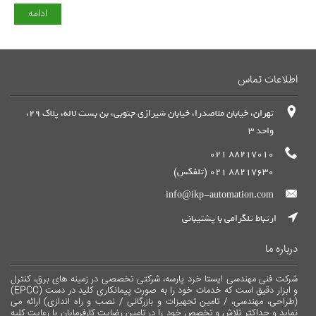
ادامه
اطلاعات تماس
تهران، خیابان ملاصدرا، خیابان شیرازی جنوبی، بن بست لاله، پلاک 29،
واحد 3
88217010 021
88217630 021 (تلفکس)
info@ikp-automation.com
ارتباط تلگرامی با پشتیبانی
درباره ما
شرکت فنی مهندسی ایستا خرد پارسه، شرکتی تخصصی در زمینه های برق، کنترل
و ابزار دقیق است که خدمات خود را به صورت پیمانکاری کلید در دست (EPCC)
(طراحی، مهندسی، / تامین تجهیزات و بازرگانی / نصب و راه اندازی) ارائه می
نماید و حداکثر تلاش و تخصص خود را در تامین رضایت کارفرمایان با رعایت کلیه