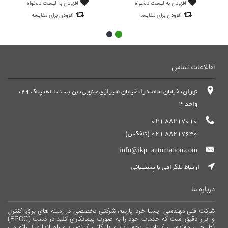
افزودن به لیست دلخواه
افزودن به لیست دلخواه
افزودن برای مقایسه
افزودن برای مقایسه
اطلاعات تماس
تهران، خیابان ملاصدرا، خیابان شیرازی جنوبی، بن بست لاله، پلاک 29،
واحد 3
88217010 021
88217630 021 (تلفکس)
info@ikp-automation.com
ارتباط تلگرامی با پشتیبانی
درباره ما
شرکت فنی مهندسی ایستا خرد پارسه، شرکتی تخصصی در زمینه های برق، کنترل
و ابزار دقیق است که خدمات خود را به صورت پیمانکاری کلید در دست (EPCC)
(طراحی، مهندسی، / تامین تجهیزات و بازرگانی / نصب و راه اندازی) ارائه می