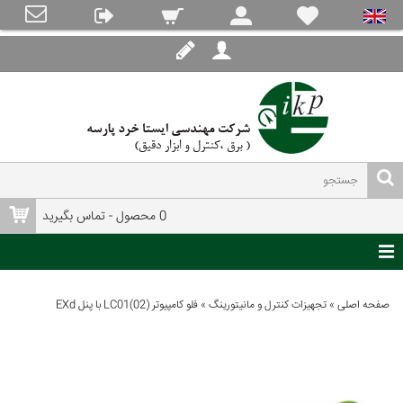
0 محصول - تماس بگیرید
صفحه اصلی
»
تجهیزات کنترل و مانیتورینگ
»
فلو کامپیوتر (LC01(02 با پنل EXd