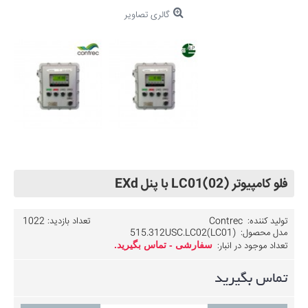
گالری تصاویر
فلو کامپیوتر (LC01(02 با پنل EXd
تولید کننده:
Contrec
تعداد بازدید: 1022
مدل محصول:
515.312USC.LC02(LC01)
تعداد موجود در انبار:
سفارشی - تماس بگیرید.
تماس بگیرید