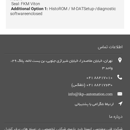
Seal: FKM Viton
Additional Option 1:
HistoROM / M-DATSetup-/diagnostic
softwareenclosed
اطلاعات تماس
تهران، خیابان ملاصدرا، خیابان شیرازی جنوبی، بن بست لاله، پلاک 29،
واحد 3
88217010 021
88217630 021 (تلفکس)
info@ikp-automation.com
ارتباط تلگرامی با پشتیبانی
درباره ما
شرکت فنی مهندسی ایستا خرد پارسه، شرکتی تخصصی در زمینه های برق، کنترل