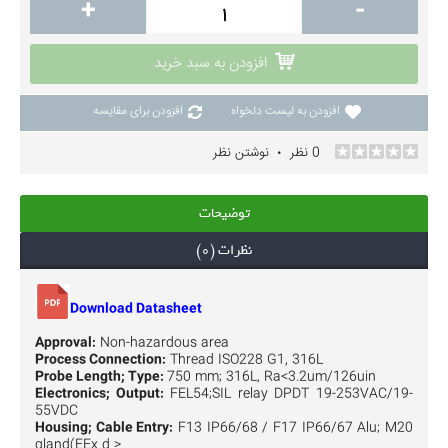
+
-
افزودن به سبد خرید
افزودن به لیست دلخواه
افزودن برای مقایسه
0 نظر
نوشتن نظر
•
توضیحات
نظرات (0)
Download Datasheet
Approval:
Non-hazardous area
Process Connection:
Thread ISO228 G1, 316L
Probe Length; Type:
750 mm; 316L, Ra<3.2um/126uin
Electronics; Output:
FEL54;SIL relay DPDT 19-253VAC/19-
55VDC
Housing; Cable Entry:
F13 IP66/68 / F17 IP66/67 Alu; M20
gland(EEx d >