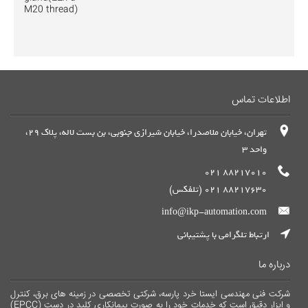
M20 thread)
اطلاعات تماس
تهران، خیابان ملاصدرا، خیابان شیرازی جنوبی، بن بست لاله، پلاک 29،
واحد 3
88217010 021
88217630 021 (تلفکس)
info@ikp-automation.com
ارتباط تلگرامی با پشتیبانی
درباره ما
شرکت فنی مهندسی ایستا خرد پارسه، شرکتی تخصصی در زمینه های برق، کنترل
و ابزار دقیق است که خدمات خود را به صورت پیمانکاری کلید در دست (EPCC)