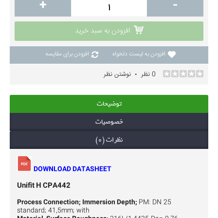
+
-
افزودن به سبد خرید
افزودن به لیست دلخواه
افزودن برای مقایسه
0 نظر
نوشتن نظر
•
توضیحات
خصوصیات
نظرات (0)
DOWNLOAD DATASHEET
Unifit H CPA442
Process Connection; Immersion Depth;
PM: DN 25
standard; 41,5mm; with