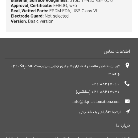
Material, Surface Roughness:
316L/1.4435 Ra= 0,76
Approval, Certificate:
EHEDG, w/o
Seal, Wetted Parts:
EPDM-FDA, USP Class VI
Electrode Guard:
Not selected
Version:
Basic version
اطلاعات تماس
تهران، خیابان ملاصدرا، خیابان شیرازی جنوبی، بن بست لاله، پلاک 29،
واحد 3
88217010 021
88217630 021 (تلفکس)
info@ikp-automation.com
ارتباط تلگرامی با پشتیبانی
درباره ما