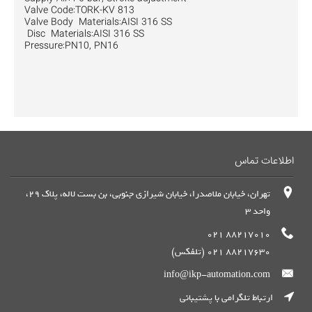
Valve Code:TORK-KV 813
Valve Body Materials:AISI 316 SS
Disc Materials:AISI 316 SS
Pressure:PN10, PN16
اطلاعات تماس
تهران، خیابان ملاصدرا، خیابان شیرازی جنوبی، بن بست لاله، پلاک 29،
واحد 3
88217010 021
88217630 021 (تلفکس)
info@ikp-automation.com
ارتباط تلگرامی با پشتیبانی