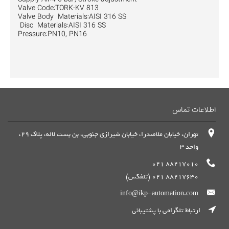
Valve Code:TORK-KV 813
Valve Body Materials:AISI 316 SS
Disc Materials:AISI 316 SS
Pressure:PN10, PN16
اطلاعات تماس
تهران، خیابان ملاصدرا، خیابان شیرازی جنوبی، بن بست لاله، پلاک 29،
واحد 3
88217010 021
88217630 021 (تلفکس)
info@ikp-automation.com
ارتباط تلگرامی با پشتیبانی