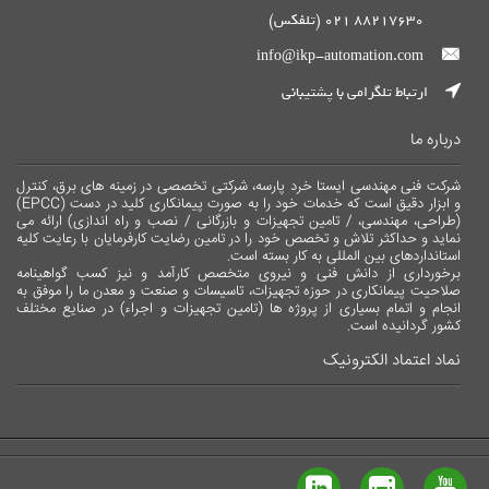
88217630 021 (تلفکس)
info@ikp-automation.com
ارتباط تلگرامی با پشتیبانی
درباره ما
شرکت فنی مهندسی ایستا خرد پارسه، شرکتی تخصصی در زمینه های برق، کنترل
و ابزار دقیق است که خدمات خود را به صورت پیمانکاری کلید در دست (EPCC)
(طراحی، مهندسی، / تامین تجهیزات و بازرگانی / نصب و راه اندازی) ارائه می
نماید و حداکثر تلاش و تخصص خود را در تامین رضایت کارفرمایان با رعایت کلیه
استانداردهای بین المللی به کار بسته است.
برخورداری از دانش فنی و نیروی متخصص کارآمد و نیز کسب گواهینامه
صلاحیت پیمانکاری در حوزه تجهیزات، تاسیسات و صنعت و معدن ما را موفق به
انجام و اتمام بسیاری از پروژه ها (تامین تجهیزات و اجراء) در صنایع مختلف
کشور گردانیده است.
نماد اعتماد الکترونیک