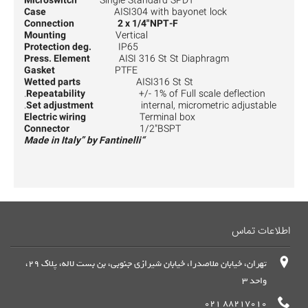
Microswitch
Single Standard SPDT
Case
AISI304 with bayonet lock
Connection 2 x 1/4"NPT-F
Mounting
Vertical
Protection deg.
IP65
Press. Element
AISI 316 St St Diaphragm
Gasket
PTFE
Wetted parts
AISI316 St St
Repeatability
+/- 1% of Full scale deflection.
Set adjustment
internal, micrometric adjustable.
Electric wiring
Terminal box
Connector
1/2"BSPT
“Made in Italy” by Fantinelli
اطلاعات تماس
تهران، خیابان ملاصدرا، خیابان شیرازی جنوبی، بن بست لاله، پلاک 29،
واحد 3
88217010 021