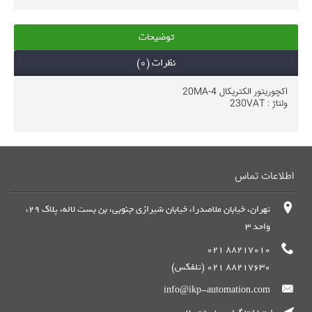
توضیحات
نظرات (0)
اکچوریتور الکتریکال 4-20MA
ولتاژ : 230VAT
اطلاعات تماس
تهران، خیابان ملاصدرا، خیابان شیرازی جنوبی، بن بست لاله، پلاک 29،
واحد 3
88217010 021
88217630 021 (تلفکس)
info@ikp-automation.com