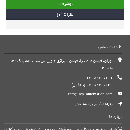
توضیحات
نظرات (0)
اطلاعات تماس
تهران، خیابان ملاصدرا، خیابان شیرازی جنوبی، بن بست لاله، پلاک 29،
واحد 3
88217010 021
88217630 021 (تلفکس)
info@ikp-automation.com
ارتباط تلگرامی با پشتیبانی
درباره ما
شرکت فنی مهندسی ایستا خرد پارسه، شرکتی تخصصی در زمینه های برق، کنترل