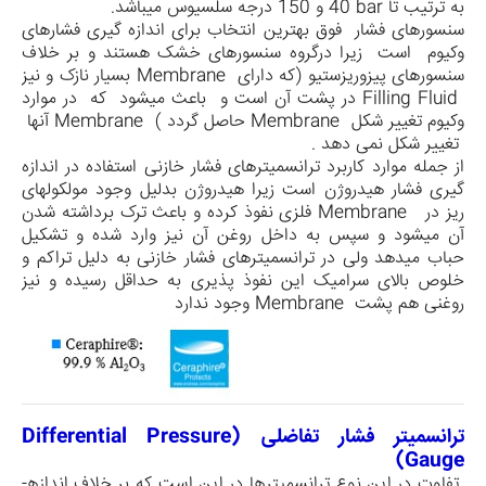
به ترتیب تا
40 bar
و
150
درجه سلسیوس می­باشد.
سنسورهای فشار فوق بهترین انتخاب برای اندازه گیری فشارهای
وکیوم است زیرا درگروه سنسورهای خشک هستند و بر خلاف
سنسورهای پیزوریزستیو
)
که دارای
Membrane
بسیار نازک و نیز
Filling Fluid
در پشت آن است و باعث میشود که در موارد
وکیوم تغییر شکل
Membrane
حاصل گردد )
Membrane
آنها
تغییر شکل نمی دهد .
از جمله موارد کاربرد ترانسمیترهای فشار خازنی استفاده در اندازه
گیری فشار هیدروژن است زیرا هیدروژن بدلیل وجود مولکولهای
ریز در
Membrane
فلزی نفوذ کرده و باعث ترک برداشته شدن
آن میشود و سپس به داخل روغن آن نیز وارد شده و تشکیل
حباب میدهد ولی در ترانسمیترهای فشار خازنی به دلیل تراکم و
خلوص بالای سرامیک این نفوذ پذیری به حداقل رسیده و نیز
روغنی هم پشت
Membrane
وجود ندارد
ترانسمیتر فشار تفاضلی (
Differential Pressure
)
Gauge
تفاوت در این نوع ترانسمیترها در این است که بر خلاف اندازه­