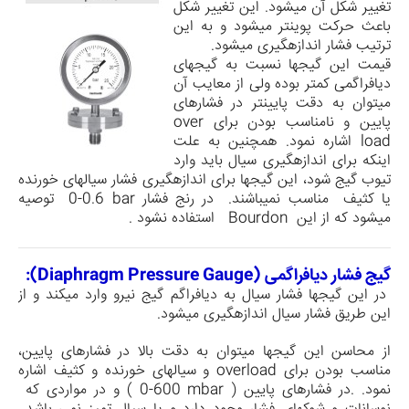
تغییر شکل آن می­شود. این تغییر شکل
باعث حرکت پوینتر می­شود و به این
ترتیب فشار اندازه­گیری می­شود.
قیمت این گیج­ها نسبت به گیج­های
دیافراگمی کمتر بوده ولی از معایب آن
می­توان به دقت پایینتر در فشارهای
پایین و نامناسب بودن برای
over
load
اشاره نمود. همچنین به علت
اینکه برای اندازه­گیری سیال باید وارد
تیوب گیج شود، این گیج­ها برای اندازه­گیری فشار سیال­های خورنده
یا کثیف مناسب نمی­باشند. در رنج فشار
0-0.6 bar
توصیه
میشود که از این
Bourdon
استفاده نشود .
گیج فشار دیافراگمی (
Diaphragm Pressure Gauge
):
در این گیج­ها فشار سیال به دیافراگم گیج نیرو وارد می­کند و از
این طریق فشار سیال اندازه­گیری می­شود.
از محاسن این گیج­ها می­توان به دقت بالا در فشارهای پایین،
مناسب بودن برای
overload
و سیال­های خورنده و کثیف اشاره
نمود. .در فشارهای پایین (
0-600 mbar
) و در مواردی که