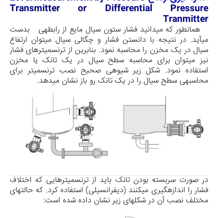
Transmitter or Differential Pressure
Tranmitter
همانطور که می­دانید فشار ستون سیال مایع از رابطه­ی بدست
می­آید. در نتیجه با دانستن فشار و چگالی سیال می­توان ارتفاع
سیال در یک مخزن را محاسبه نمود. بنابرین از ترنسمیترهای فشار
نیز می­توان برای محاسبه سطح سیال در یک تانک یا مخزن
استفاده نمود. شکل زیر شیوه­ی صحیح نصب ترنسمیتر برای
محاسبه­ی سطح سیال را در یک تانک رو باز نشان می­دهد.
در صورت سربسته بودن تانک باید از ترنسمیترهایی که اختلاف
فشار را اندازه­گیری می­کنند (دیفرانسیلی) استفاده کرد. که حالت­های
مختلف نصب آن در شکل­های زیر نشان داده شده است: