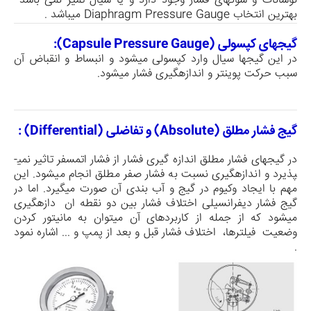
نوسانات و شوکهای فشار وجود دارد و یا سیال تمیز نمی باشد
بهترین انتخاب
Diaphragm Pressure Gauge
میباشد .
گیجهای کپسولی (Capsule Pressure Gauge):
در این گیج­ها سیال وارد کپسولی می­شود و انبساط و انقباض آن
سبب حرکت پوینتر و اندازه­گیری فشار می­شود.
گیج­ فشار مطلق (
Absolute
) و تفاضلی (
Differential
) :
در گیج­های فشار مطلق اندازه گیری فشار از فشار اتمسفر تاثیر نمی­
پذیرد و اندازه­گیری نسبت به فشار صفر مطلق انجام می­شود. این
مهم با ایجاد وکیوم در گیج و آب بندی آن صورت می­گیرد. اما در
گیج­ فشار دیفرانسیلی اختلاف فشار بین دو نقطه ان دازه­گیری
می­شود که از جمله از کاربردهای آن می­توان به مانیتور کردن
وضعیت فیلترها، اختلاف فشار قبل و بعد از پمپ و ... اشاره نمود
.