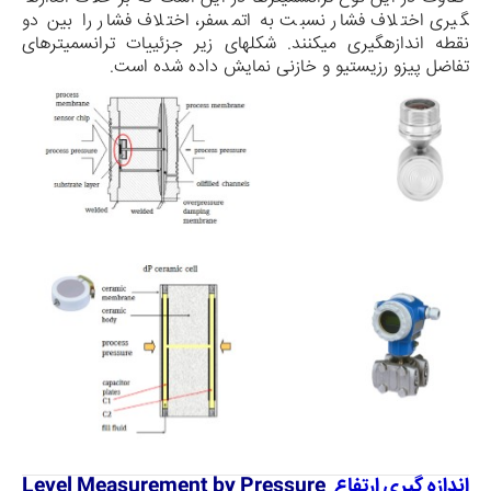
گیری اختلاف فشار نسبت به اتمسفر، اختلاف فشار را بین دو
نقطه اندازه­گیری می­کنند. شکل­های زیر جزئییات ترانسمیترهای
تفاضل پیزو رزیستیو و خازنی نمایش داده شده است.
اندازه گیری ارتفاع
Level Measurement by Pressure