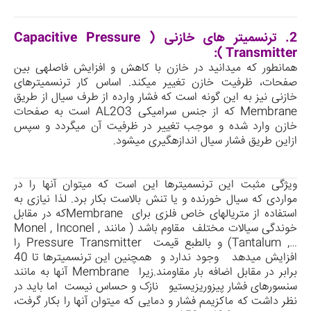
2.
ترنسمیتر های خازنی
( Capacitive Pressure
Transmitter ):
همانطور که می­دانید در خازن با کاهش و افزایش فاصله­ی بین
صفحات، ظرفیت خازن تغییر می­کند. اساس کار ترنسمیترهای
خازنی نیز به این گونه است که فشار وارده از طرف سیال از طریق
Membrane
که از جنس سرامیکی AL2O3 است به صفحات
خازن وارد شده و موجب تغییر در ظرفیت آن می­گردد و سپس
ازاین طریق فشار سیال اندازه­گیری می­شود.
ویژگی­ مثبت این ترنسمیترها این است که می­توان آن­ها را در
مواردی که سیال خورنده و یا تنش بالاست بکار برد. لذا نیازی به
استفاده از متریالهای خاص فلزی برای
Membrane
که در مقابل
خوندگی سیالات مختلف مقاوم باشد ( مانند
Monel , Inconel ,
Tantalum ,…
) و بالطبع قیمت
Pressure Transmitter
را
افزایش میدهد وجود ندارد و همچنین این ترنسمیترها تا 40
برابر در مقابل اضافه بار مقاومند.زیرا
Membrane
آنها به مانند
سنسورهای فشار پیزوریزیستیو نازک و حساس نیست اما باید در
نظر داشت که ماکزیمم فشار و دمایی که می­توان آن­ها را بکار گرفت،