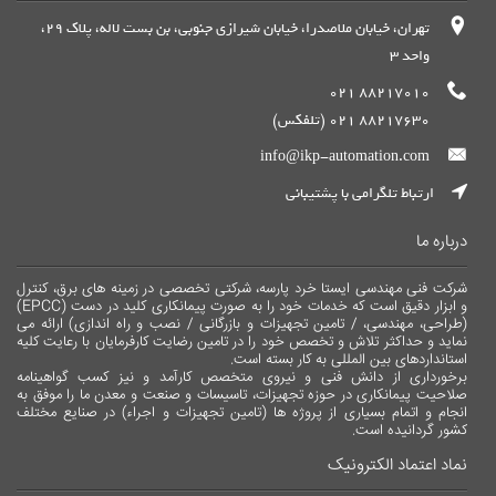
تهران، خیابان ملاصدرا، خیابان شیرازی جنوبی، بن بست لاله، پلاک 29،
واحد 3
88217010 021
88217630 021 (تلفکس)
info@ikp-automation.com
ارتباط تلگرامی با پشتیبانی
درباره ما
شرکت فنی مهندسی ایستا خرد پارسه، شرکتی تخصصی در زمینه های برق، کنترل
و ابزار دقیق است که خدمات خود را به صورت پیمانکاری کلید در دست (EPCC)
(طراحی، مهندسی، / تامین تجهیزات و بازرگانی / نصب و راه اندازی) ارائه می
نماید و حداکثر تلاش و تخصص خود را در تامین رضایت کارفرمایان با رعایت کلیه
استانداردهای بین المللی به کار بسته است.
برخورداری از دانش فنی و نیروی متخصص کارآمد و نیز کسب گواهینامه
صلاحیت پیمانکاری در حوزه تجهیزات، تاسیسات و صنعت و معدن ما را موفق به
انجام و اتمام بسیاری از پروژه ها (تامین تجهیزات و اجراء) در صنایع مختلف
کشور گردانیده است.
نماد اعتماد الکترونیک