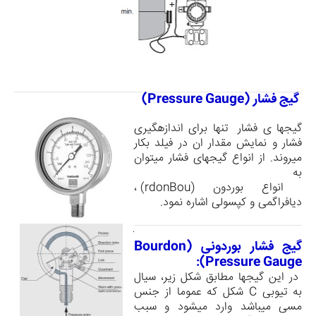
گیج فشار (
Pressure Gauge
)
گیج­ها ی فشار تنها برای اندازه­گیری
فشار و نمایش مقدار ان در فیلد بکار
می­روند. از انواع گیج­های فشار می­توان
به
انواع بوردون (
Bou
rdon
) ،
دیافراگمی و کپسولی اشاره نمود.
گیج فشار بوردونی (
Bourdon
):
Pressure Gauge
در این گیج­ها مطابق شکل زیر، سیال
به تیوبی
C
شکل که عموما از جنس
مسی می­باشد وارد می­شود و سبب