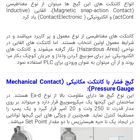
انواع کانتکت های این گیج ها می­توان از نوع مغناطیسی
(
Magnetic snap-action Contact
)، القایی (
Inductive
Cont
act
) و الکترونیکی (
Electronic
Contact
) یاد کرد.
کانتکت های مغناطیسی از نوع معمول و پر کاربرد می­باشند و در
شرایط معمول اولین انتخاب هستند. اما کانتکت های القایی در
نواحی (
Hazardous Area
) بکار گرفته می­شوند و کانتکت های
الکترونیکی نیز برای سوییچ کردن ولتاژ و جریان کوچک بکار می­
روند و از آن می­توان به عنوان ورودی برای
PLC
استفاده نمود.
گیج فشار با کانتکت مکانیکی (
Mechanical Contact
):
Pressure Gauge
این نوع گیج ها دارای مقاومت بالا از نوع
Ex-d
هستند. در
ساختمان این گیجها یک میکروسوییچ قرار دارد و می­تواند بر روی
مدار قدرت تا 250 ولت و 20 آمپر قرار گیرد و یک پمپ را
مستقیما کنترل نماید. همچنین از ویژگی های این گیجها توانایی
در ایجاد یک نا حیه هیسترزیس با دو مقدار
Set Point
می­باشد..