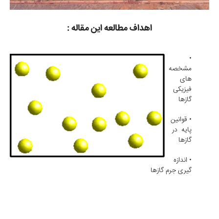
اهداف مطالعه این مقاله :
•
مشخصه
های
فیزیکی
گازها
• قوانین
پایه در
گازها
• اندازه
گیری جرم گازها