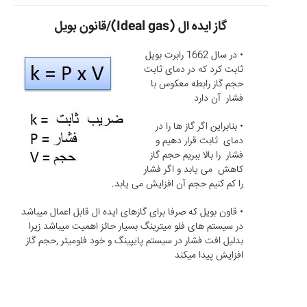
گاز ایده ال (Ideal gas)/قانون بویل
• در سال 1662 رابرت بویل
ثابت كرد كه در دمای ثابت
حجم گاز رابطه معکوس با
فشار آن دارد
• بنابراین اگر گاز ها را در
دمای ثابت قرار دهیم و
فشار را بالا ببریم حجم گاز
کاهش می یابد و اگر فشار
را کم کنیم حجم آن افزایش می یابد.
• قاون بویل که صرفا برای گازهای ایده ال قابل اعمال میباشد
در سیستم های فلو میترینگ بسیار حائز اهمیت میباشد زیرا
بدلیل افت فشار در سیستم پایپینگ و خود فلومیتر ,حجم گاز
افزایش پیدا میکند